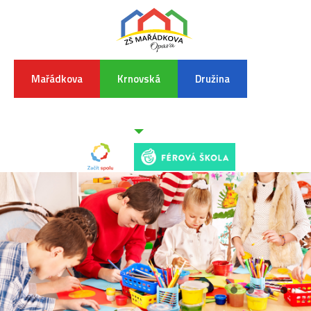
Mařádkova
Krnovská
Družina
INFORMA
K
POVODŇO
SITUAC