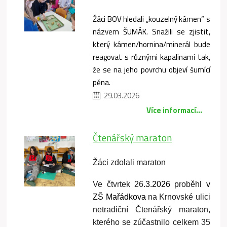
Žáci BOV hledali „kouzelný kámen“ s
názvem ŠUMÁK. Snažili se zjistit,
který kámen/hornina/minerál bude
reagovat s různými kapalinami tak,
že se na jeho povrchu objeví šumící
pěna.
29.03.2026
Více informací...
Čtenářský maraton
Žáci zdolali maraton
Ve čtvrtek 26.
3.2026
 proběhl 
v 
ZŠ Mařádkova
 na Krnovské ulici 
netradiční Čtenářský maraton, 
kterého se zúčastnilo celkem 35 