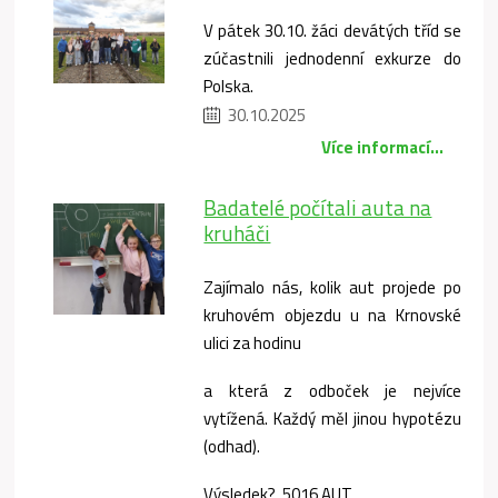
V pátek 30.10. žáci devátých tříd se
zúčastnili jednodenní exkurze do
Polska.
30.10.2025
Více informací...
Badatelé počítali auta na
kruháči
Zajímalo nás, kolik aut projede po
kruhovém objezdu u na Krnovské
ulici za hodinu
a která z odboček je nejvíce
vytížená. Každý měl jinou hypotézu
(odhad).
Výsledek? 5016 AUT