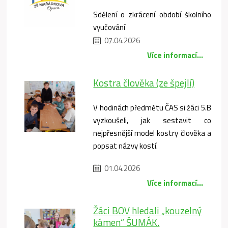
Sdělení o zkrácení období školního
vyučování
07.04.2026
Více informací...
Kostra člověka (ze špejlí)
V hodinách předmětu ČAS si žáci 5.B
vyzkoušeli, jak sestavit co
nejpřesnější model kostry člověka a
popsat názvy kostí.
01.04.2026
Více informací...
Žáci BOV hledali „kouzelný
kámen“ ŠUMÁK.