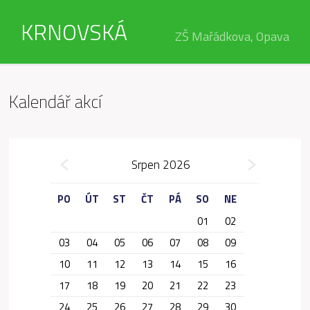
KRNOVSKÁ
ZŠ Mařádkova, Opava
Kalendář akcí
»
Srpen 2026
«
PO
ÚT
ST
ČT
PÁ
SO
NE
01
02
03
04
05
06
07
08
09
10
11
12
13
14
15
16
17
18
19
20
21
22
23
24
25
26
27
28
29
30