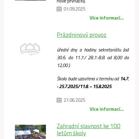
nové prvňáčky.
01.09.2025
Více informací...
Prázdninový provoz
úřední dny a hodiny sekretariátu (od
30.6. do 11.7./ 28.7.-8.8. od 8,00 do
12,00 ).
Škola bude uzavřena v termínu od
14.7.
- 25.7.2025/11.8. – 15.8.2025
27.06.2025
Více informací...
Zahradní slavnost ke 100
letům školy