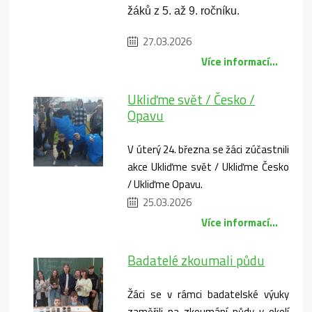
žáků z 5. až 9. ročníku. 
27.03.2026
Více informací...
Ukliďme svět / Česko /
Opavu
V úterý 24. března se žáci zúčastnili
akce Ukliďme svět / Ukliďme Česko
/ Ukliďme Opavu.
25.03.2026
Více informací...
Badatelé zkoumali půdu
Žáci se v rámci badatelské výuky
zaměřili na zkoumání půdy v okolí