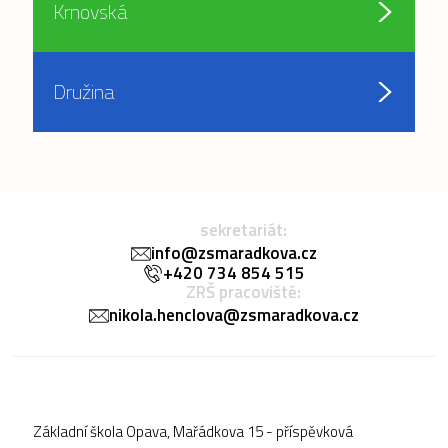
Krnovská
Družina
sekretariát:
info@zsmaradkova.cz
+420 734 854 515
ZRŠ pracoviště:
nikola.henclova@zsmaradkova.cz
Základní škola Opava, Mařádkova 15 - příspěvková