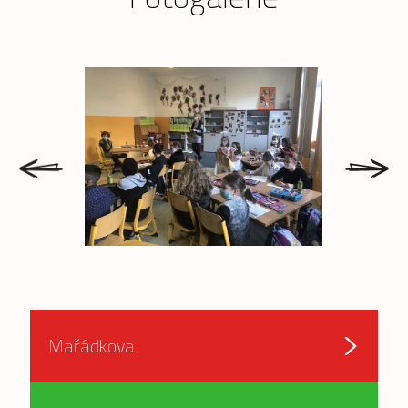
prev
next
Mařádkova