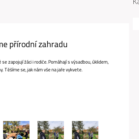
K
íme přírodní zahradu
 se zapojují žáci i rodiče. Pomáhají s výsadbou, úklidem,
 Těšíme se, jak nám vše na jaře vykvete.