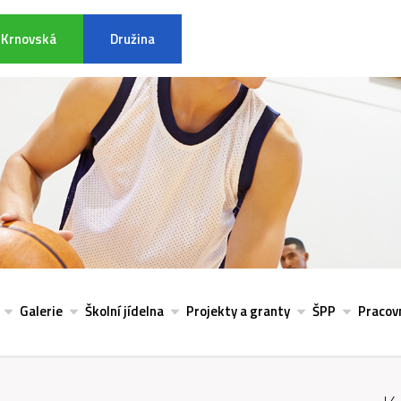
Krnovská
Družina
INFORMACE K POVODŇOVÉ SITU
Galerie
Školní jídelna
Projekty a granty
ŠPP
Pracovn