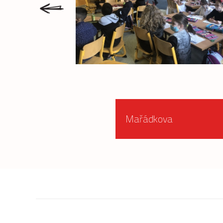
prev
Mařádkova