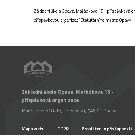
Základní škola Opava, Mařádkova 15 - příspěvková o
příspěvkovou organizací Statutárního města Opavy.
Základní škola Opava, Mařádkova 15 -
příspěvková organizace
Mařádkova 518/15, Předměstí, 746 01 Opava
Mapa webu
GDPR
Prohlášení o přístupnosti