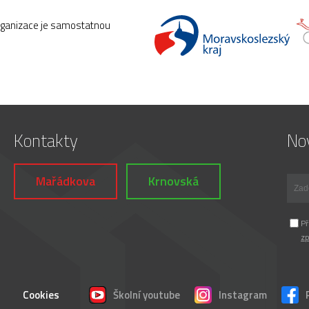
rganizace je samostatnou
Kontakty
Nov
Mařádkova
Krnovská
Př
zp
Cookies
Školní youtube
Instagram