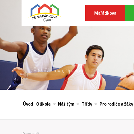
Mařádkova
ZŠ Mařádkova, Opava
Úvod
O škole
Náš tým
Třídy
Pro rodiče a žáky
Krnovská