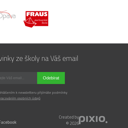
inky ze školy na Váš email
Odebírat
ihlášením k newsletteru přijímáte podmínky
racováním osobních údajů
Created by
Facebook
© 2026