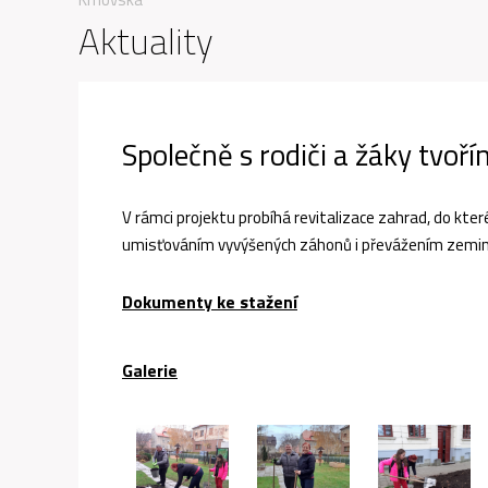
Aktuality
Společně s rodiči a žáky tvoř
V rámci projektu probíhá revitalizace zahrad, do které
umisťováním vyvýšených záhonů i převážením zeminy.
Dokumenty ke stažení
Galerie