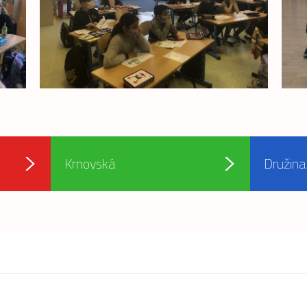
Krnovská
Družina