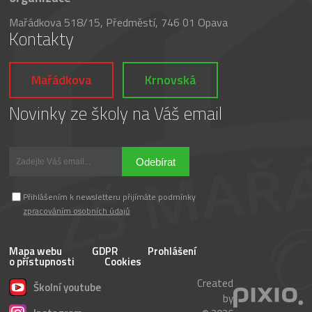
Mařádkova 518/15, Předměstí, 746 01 Opava
Kontakty
Mařádkova
Krnovská
Novinky ze školy na Váš email
Odebírat
Přihlášením k newsletteru přijímáte podmínky
zpracováním osobních údajů
Mapa webu
GDPR
Prohlášení
o přístupnosti
Cookies
Created
Školní youtube
by