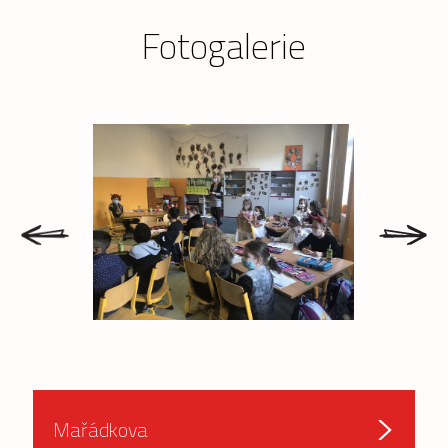
Fotogalerie
prev
next
Mařádkova