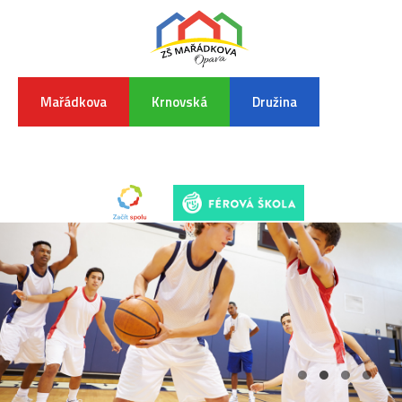
Mařádkova
Krnovská
Družina
INFORMA
K
POVODŇO
SITUAC