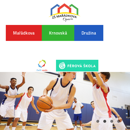
Mařádkova
Krnovská
Družina
INFORMA
K
POVODŇO
SITUAC