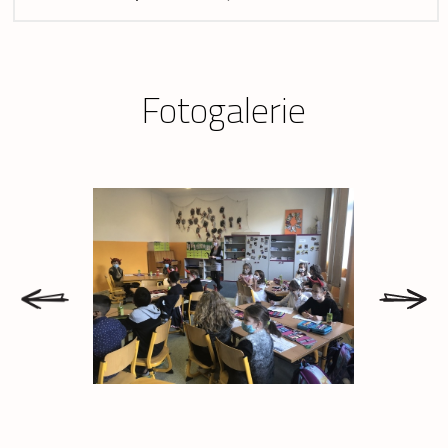
Fotogalerie
prev
next