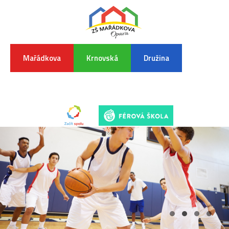
Mařádkova
Krnovská
Družina
INFORMA
K
POVODŇO
SITUAC