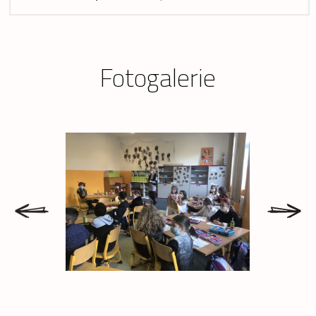
Fotogalerie
prev
next