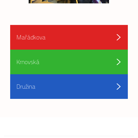
Mařádkova
Krnovská
Družina