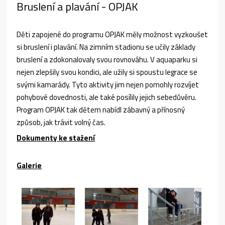
Bruslení a plavání - OPJAK
Děti zapojené do programu OPJAK měly možnost vyzkoušet
si bruslení i plavání. Na zimním stadionu se učily základy
bruslení a zdokonalovaly svou rovnováhu. V aquaparku si
nejen zlepšily svou kondici, ale užily si spoustu legrace se
svými kamarády. Tyto aktivity jim nejen pomohly rozvíjet
pohybové dovednosti, ale také posílily jejich sebedůvěru.
Program OPJAK tak dětem nabídl zábavný a přínosný
způsob, jak trávit volný čas.
Dokumenty ke stažení
Galerie