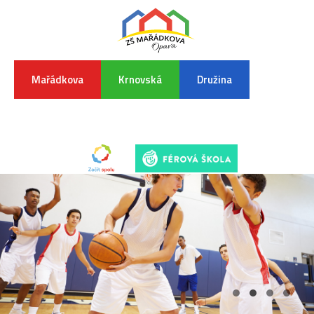
Mařádkova
Krnovská
Družina
INFORMA
K
POVODŇO
SITUAC