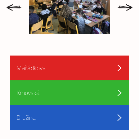
prev
next
Mařádkova
Krnovská
Družina