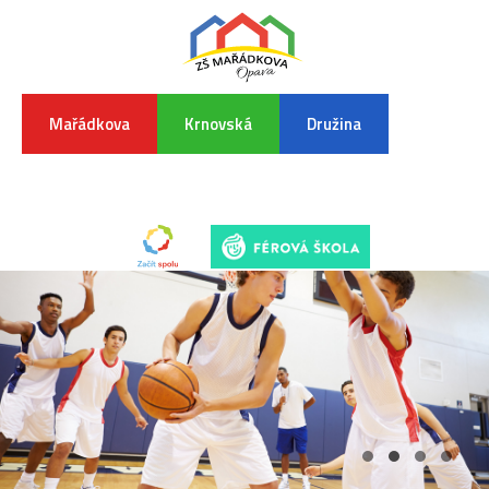
Mařádkova
Krnovská
Družina
INFORMA
K
POVODŇO
SITUAC