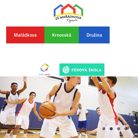
Mařádkova
Krnovská
Družina
INFORMA
K
POVODŇO
SITUAC