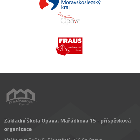
Základní škola Opava, Mařádkova 15 - příspěvková
organizace
Mařádkova 518/15, Předměstí, 746 01 Opava