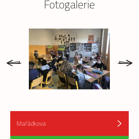
Fotogalerie
prev
next
Mařádkova