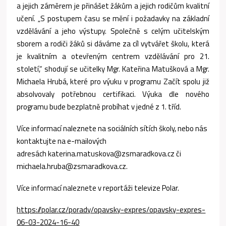
a jejich záměrem je přinášet žákům a jejich rodičům kvalitní
učení. „S postupem času se mění i požadavky na základní
vzdělávání a jeho výstupy. Společně s celým učitelským
sborem a rodiči žáků si dáváme za cíl vytvářet školu, která
je kvalitním a otevřeným centrem vzdělávání pro 21.
století,“ shodují se učitelky Mgr. Kateřina Matušková a Mgr.
Michaela Hrubá, které pro výuku v programu Začít spolu již
absolvovaly potřebnou certifikaci. Výuka dle nového
programu bude bezplatně probíhat v jedné z 1. tříd.
Více informací naleznete na sociálních sítích školy, nebo nás
kontaktujte na e-mailových
adresách katerina.matuskova@zsmaradkova.cz či
michaela.hruba@zsmaradkova.cz.
Více informací naleznete v reportáži televize Polar.
https://polar.cz/porady/opavsky-expres/opavsky-expres-
06-03-2024-16-40