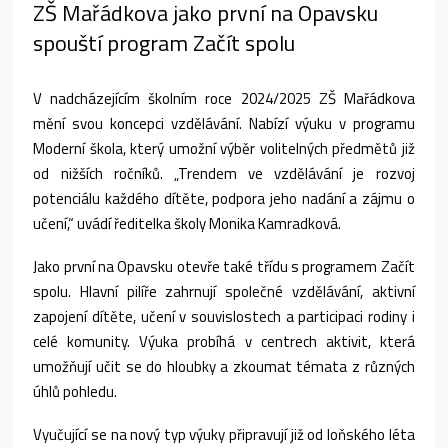
ZŠ Mařádkova jako první na Opavsku
spouští program Začít spolu
V nadcházejícím školním roce 2024/2025 ZŠ Mařádkova
mění svou koncepci vzdělávání. Nabízí výuku v programu
Moderní škola, který umožní výběr volitelných předmětů již
od nižších ročníků. „Trendem ve vzdělávání je rozvoj
potenciálu každého dítěte, podpora jeho nadání a zájmu o
učení,“ uvádí ředitelka školy Monika Kamradková.
Jako první na Opavsku otevře také třídu s programem Začít
spolu. Hlavní pilíře zahrnují společné vzdělávání, aktivní
zapojení dítěte, učení v souvislostech a participaci rodiny i
celé komunity. Výuka probíhá v centrech aktivit, která
umožňují učit se do hloubky a zkoumat témata z různých
úhlů pohledu.
Vyučující se na nový typ výuky připravují již od loňského léta