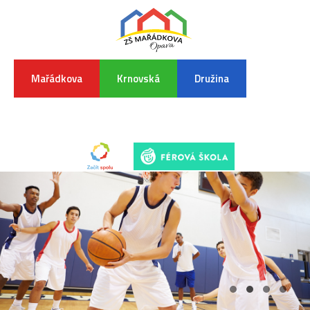
Mařádkova
Krnovská
Družina
INFORMA
K
POVODŇO
SITUAC