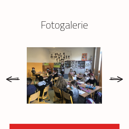
Fotogalerie
prev
next