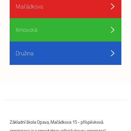
Mařádkova
Krnovská
Družina
Základní škola Opava, Mařádkova 15 - příspěvková
organizace je samostatnou příspěvkovou organizací