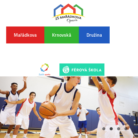
Mařádkova
Krnovská
Družina
INFORMA
K
POVODŇO
SITUAC