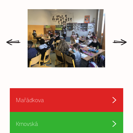
prev
next
Mařádkova
Krnovská