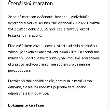
Čtenářský maraton
Že se dá maraton zvládnout i bez běhu, zadýchání a
vyčerpání si vyzkoušeli naši žáci v pondělí 7.3.2022. Dokázali
totiž číst po dobu 2:05:39 hod., což je traťový rekord
Pražského maratonu.
Před začátkem závodu dostali startovní čísla, v průběhu
závodu je čekala tři občerstvení, několik úkolů a čtenářský
minideník. Sportovci byli z budovy na Krnovské i Mařádkově
ulici, proto nechybělo ani online spojení pro vzájemné
povzbuzování.
Protože všichni doběhli do cíle, neminula je malá věcná
odměna, ale hlavně radost z příjemně stráveného
odpoledne s knihou v ruce.
Dokumenty ke stažení