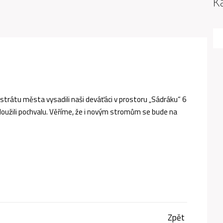
K
strátu města vysadili naši deváťáci v prostoru „Sádráku“ 6
zasloužili pochvalu. Věříme, že i novým stromům se bude na
Zpět