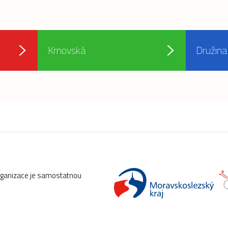
Krnovská
Družina
rganizace je samostatnou