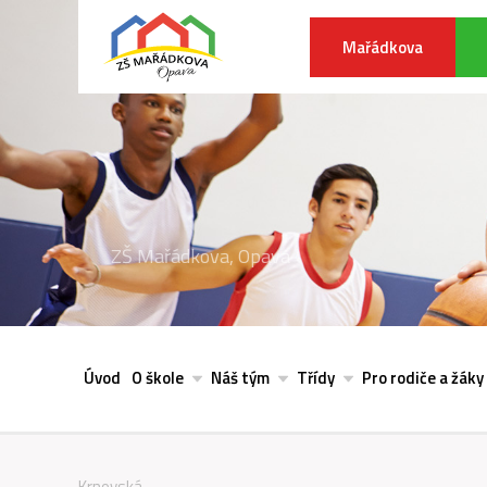
Mařádkova
ZŠ Mařádkova, Opava
Úvod
O škole
Náš tým
Třídy
Pro rodiče a žáky
Krnovská