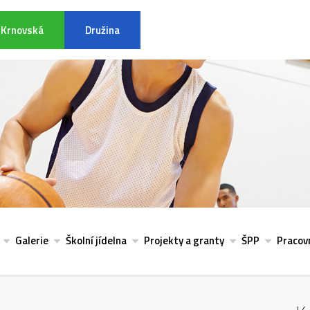
Krnovská
Družina
INFORMACE K POVODŇOVÉ SITU
Galerie
Školní jídelna
Projekty a granty
ŠPP
Pracovn