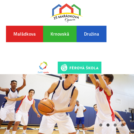
Mařádkova
Krnovská
Družina
INFORMA
K
POVODŇO
SITUAC