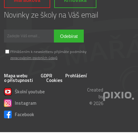
Novinky ze školy na Váš email
Odebírat
Přihlášením k newsletteru přijímáte podmínky
zpracováním osobních údajů
Mapa webu
GDPR
Prohlášení
o přístupnosti
Cookies
Created
Školní youtube
by
Instagram
© 2026
Facebook