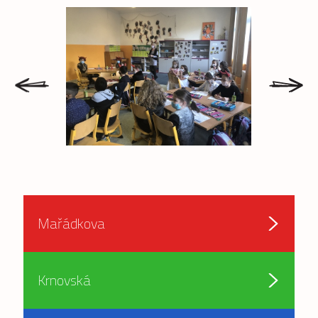
prev
next
Mařádkova
Krnovská