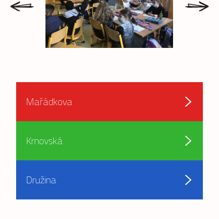
Mařádkova
Krnovská
Družina