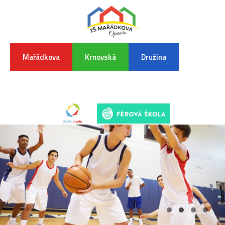
Mařádkova
Krnovská
Družina
INFORMA
K
POVODŇO
SITUAC