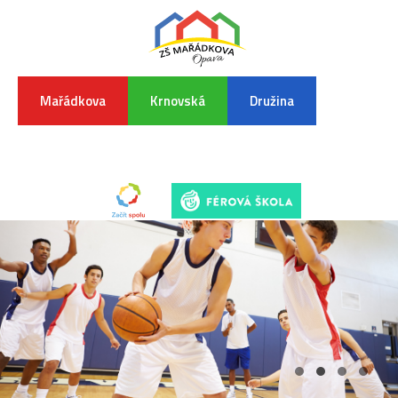
Mařádkova
Krnovská
Družina
INFORMA
K
POVODŇO
SITUAC