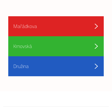
Mařádkova
Krnovská
Družina