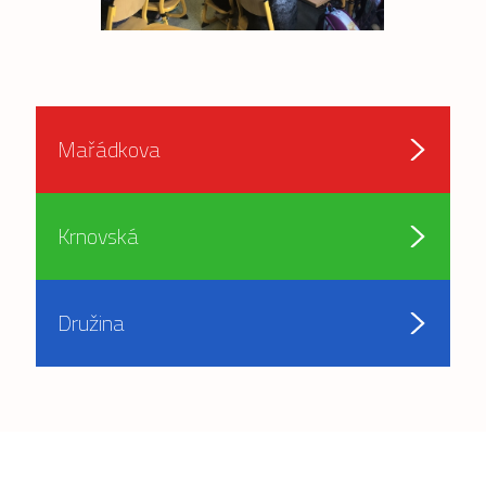
Mařádkova
Krnovská
Družina