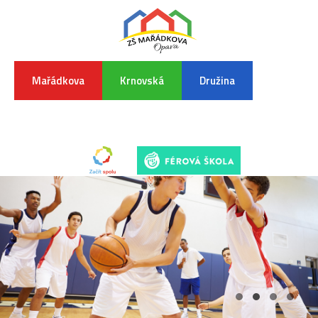
Mařádkova
Krnovská
Družina
INFORMA
K
POVODŇO
SITUAC