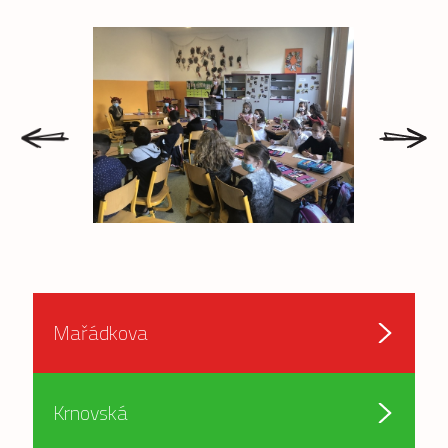
prev
next
Mařádkova
Krnovská