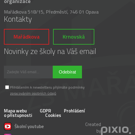
organizace
Mařádkova 518/15, Předměstí, 746 01 Opava
Kontakty
Mařádkova
Krnovská
Novinky ze školy na Váš email
Odebírat
Přihlášením k newsletteru přijímáte podmínky
zpracováním osobních údajů
Mapa webu
GDPR
Prohlášení
o přístupnosti
Cookies
Created
Školní youtube
by