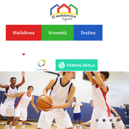
Mařádkova
Krnovská
Družina
INFORMA
K
POVODŇO
SITUAC