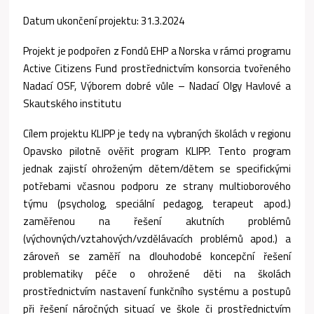
Datum ukončení projektu: 31.3.2024
Projekt je podpořen z Fondů EHP a Norska v rámci programu
Active Citizens Fund prostřednictvím konsorcia tvořeného
Nadací OSF, Výborem dobré vůle – Nadací Olgy Havlové a
Skautského institutu
Cílem projektu KLIPP je tedy na vybraných školách v regionu
Opavsko pilotně ověřit program KLIPP. Tento program
jednak zajistí ohroženým dětem/dětem se specifickými
potřebami včasnou podporu ze strany multioborového
týmu (psycholog, speciální pedagog, terapeut apod.)
zaměřenou na řešení akutních problémů
(výchovných/vztahových/vzdělávacích problémů apod.) a
zároveň se zaměří na dlouhodobé koncepční řešení
problematiky péče o ohrožené děti na školách
prostřednictvím nastavení funkčního systému a postupů
při řešení náročných situací ve škole či prostřednictvím