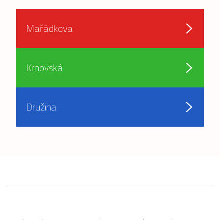
Mařádkova
Krnovská
Družina