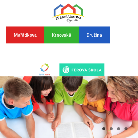
Mařádkova
Krnovská
Družina
INFORMA
K
POVODŇO
SITUAC