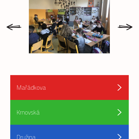
prev
next
Mařádkova
Krnovská
Družina