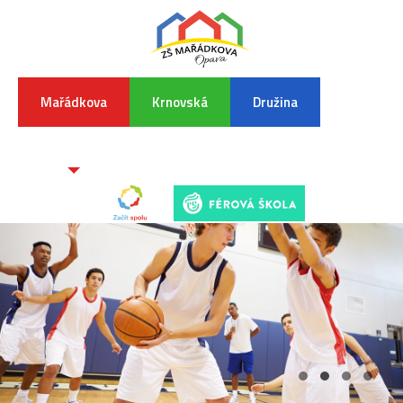
Mařádkova
Krnovská
Družina
INFORMA
K
POVODŇO
SITUAC