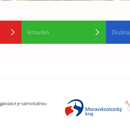
Krnovská
Družina
rganizace je samostatnou