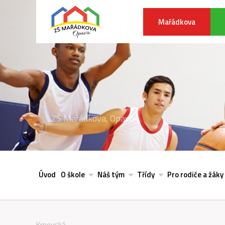
Mařádkova
ZŠ Mařádkova, Opava
Úvod
O škole
Náš tým
Třídy
Pro rodiče a žáky
Krnovská