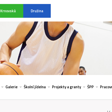
Krnovská
Družina
INFORMACE K POVODŇOVÉ SITU
Galerie
Školní jídelna
Projekty a granty
ŠPP
Pracovn