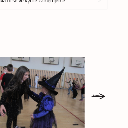
Na co se ve výuce zaměřujeme
next