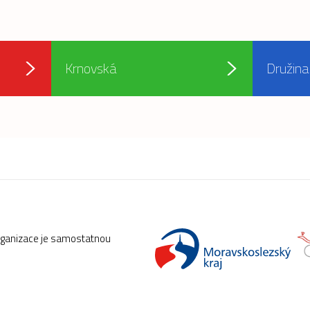
Krnovská
Družina
rganizace je samostatnou