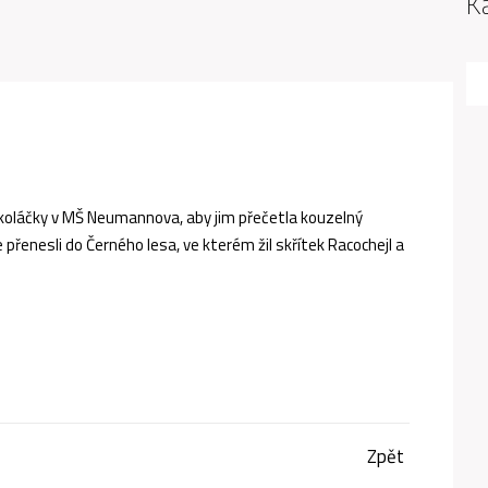
K
 školáčky v MŠ Neumannova, aby jim přečetla kouzelný
řenesli do Černého lesa, ve kterém žil skřítek Racochejl a
Zpět