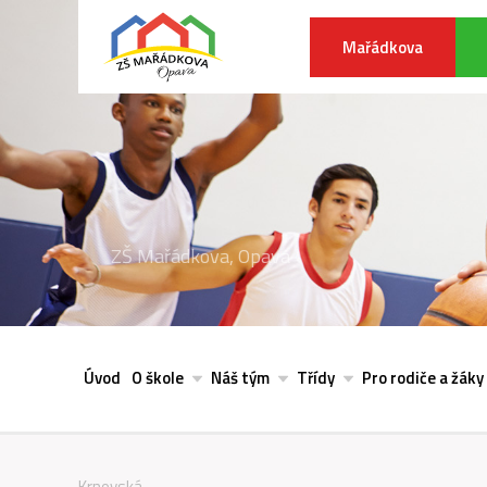
Mařádkova
ZŠ Mařádkova, Opava
Úvod
O škole
Náš tým
Třídy
Pro rodiče a žáky
Krnovská