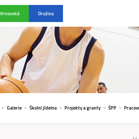
Krnovská
Družina
INFORMACE K POVODŇOVÉ SITU
Galerie
Školní jídelna
Projekty a granty
ŠPP
Pracovn