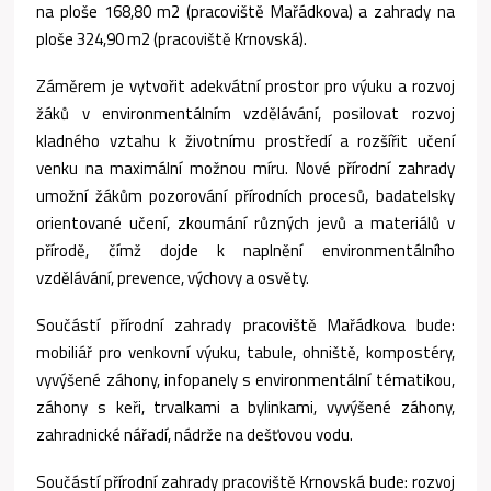
na ploše 168,80 m
2
(pracoviště Mařádkova) a zahrady na
ploše 324,90 m
2
(pracoviště Krnovská).
Záměrem je vytvořit adekvátní prostor pro výuku a rozvoj
žáků v environmentálním vzdělávání, posilovat rozvoj
kladného vztahu k životnímu prostředí a rozšířit učení
venku na maximální možnou míru. Nové přírodní zahrady
umožní žákům pozorování přírodních procesů, badatelsky
orientované učení, zkoumání různých jevů a materiálů v
přírodě, čímž dojde k naplnění environmentálního
vzdělávání, prevence, výchovy a osvěty.
Součástí přírodní zahrady pracoviště Mařádkova bude:
mobiliář pro venkovní výuku, tabule, ohniště, kompostéry,
vyvýšené záhony, infopanely s environmentální tématikou,
záhony s keři, trvalkami a bylinkami, vyvýšené záhony,
zahradnické nářadí, nádrže na dešťovou vodu.
Součástí přírodní zahrady pracoviště Krnovská bude: rozvoj