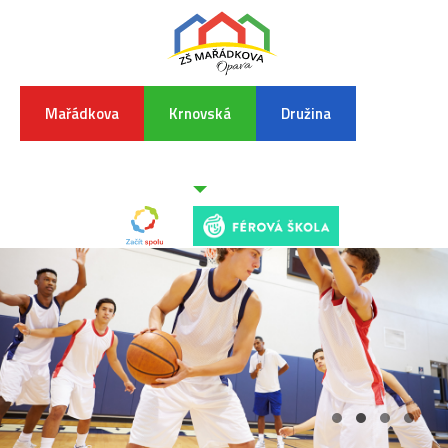
Mařádkova
Krnovská
Družina
INFORMA
K
POVODŇO
SITUAC