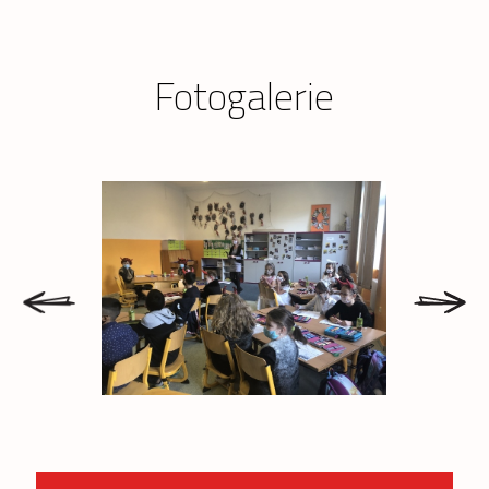
Fotogalerie
prev
next