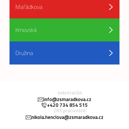
Mařádkova
Krnovská
Družina
sekretariát:
info@zsmaradkova.cz
+420 734 854 515
ZRŠ pracoviště:
nikola.henclova@zsmaradkova.cz