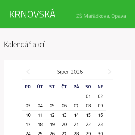
KRNOVSKÁ
ZŠ Mařádkova, Opava
Kalendář akcí
»
Srpen 2026
«
PO
ÚT
ST
ČT
PÁ
SO
NE
01
02
03
04
05
06
07
08
09
10
11
12
13
14
15
16
17
18
19
20
21
22
23
24
25
26
27
28
29
30