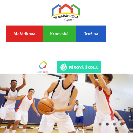
Mařádkova
Krnovská
Družina
INFORMA
K
POVODŇO
SITUAC