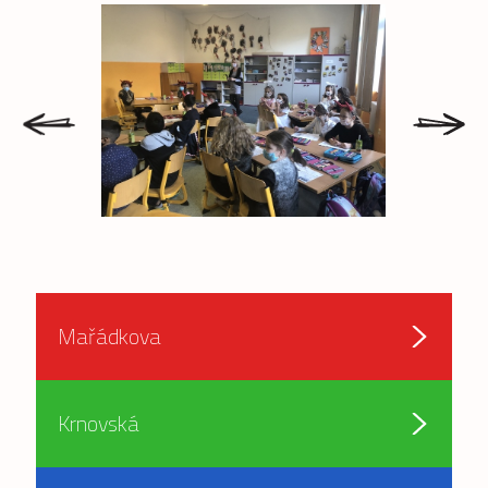
prev
next
Mařádkova
Krnovská