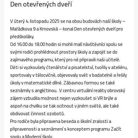
Den otevřených dveří
V úterý 4. listopadu 2025 se na obou budovách naší školy –
Mařádkova 9 a Krnovská – konal Den otevřených dveří pro
předškoláky.
Od 16.00 do 18.00 hodin si mohli malí návštěvníci spolu se
svými rodiči prohlédnout prostory školy a zapojit se do
zajímavého programu, který pro ně připravili naši učitelé.
Děti si vyzkoušely čtenářství a pisatelství, tvořily v ateliéru,
sportovaly v tělocvičně, objevovaly svět v badatelně a řešily
úkoly v matematické dílně. Zábavnou formou se také
seznámily s angličtinou. V centru virtuální reality obrovský
zájem vzbudila možnost nejen vyzkoušet si VR brýle a
aspoň na chvilku se tak ocitnout v jiném světě, ale také
obdivovat činnost ozobotů.
Pro rodiče byla připravena beseda o školní zralosti a
připravenosti a seznámení s konceptem programu Začít
spolu a Moderní školy.