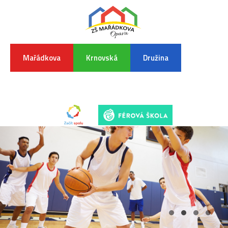
Mařádkova
Krnovská
Družina
INFORMA
K
POVODŇO
SITUAC