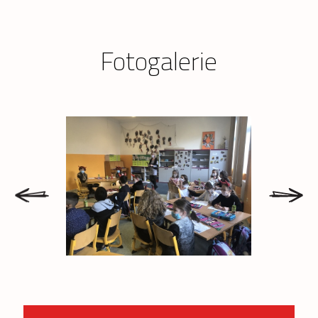
Fotogalerie
prev
next