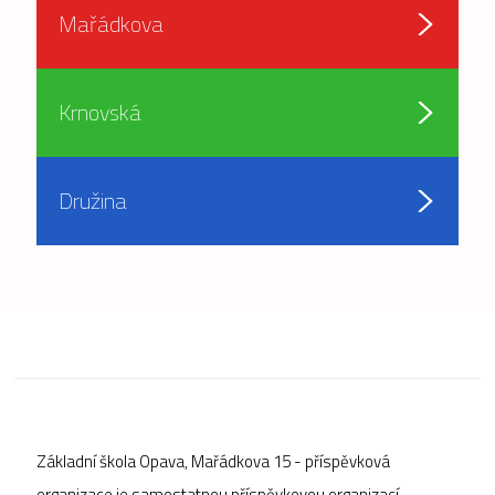
Mařádkova
Krnovská
Družina
Základní škola Opava, Mařádkova 15 - příspěvková
organizace je samostatnou příspěvkovou organizací