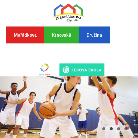
Mařádkova
Krnovská
Družina
INFORMA
K
POVODŇO
SITUAC