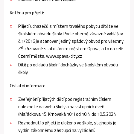
Kritéria pro přijetí:
Přijetí uchazečů s místem trvalého pobytu dítěte ve
školském obvodu školy. Podle obecně závazné vyhlášky
č.1/2016 je stanoven jediný spádový obvod pro všechny
ZŠ zřizované statutárním městem Opava, a to na celé
území města.
www.opava-city.cz
Dítě po odkladu školní docházky ve školském obvodu
školy.
Ostatní informace.
Zveřejnění přijatých dětí pod registračním číslem
naleznete na webu školy a na vstupních dveří
(Mařádkova 15, Krnovská 101) od 10.4. do 10.5.2024
Rozhodnutí o přijetí je uloženo ve škole, stejnopis je
vydán zákonnému zástupci na vyžádání.