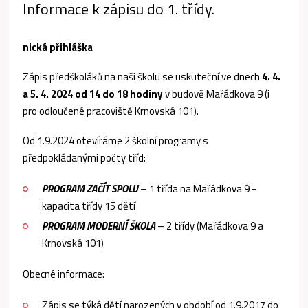
Informace k zápisu do 1. třídy.
nická přihláška
Zápis předškoláků na naši školu se uskuteční ve dnech
4. 4.
a 5. 4. 2024 od 14 do 18 hodiny
v budově Mařádkova 9 (i
pro odloučené pracoviště Krnovská 101).
Od 1.9.2024 otevíráme 2 školní programy s
předpokládanými počty tříd:
PROGRAM ZAČÍT SPOLU
– 1 třída na Mařádkova 9 -
kapacita třídy 15 dětí
PROGRAM MODERNÍ ŠKOLA
– 2 třídy (Mařádkova 9 a
Krnovská 101)
Obecné informace:
Zápis se týká dětí narozených v období od 1.9.2017 do