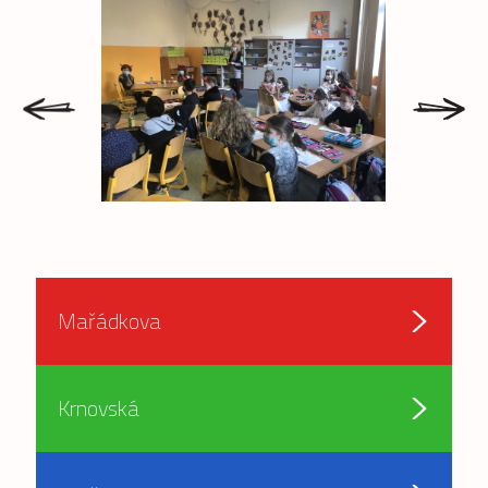
prev
next
Mařádkova
Krnovská