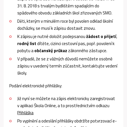
31. 8. 2018 s trvalým bydlištěm spadajícím do
spádového obvodu základních škol zřizovaných SMO.
Děti, kterým v minulém roce byl povolen odklad školní
docházky, se musí k zápisu dostavit znovu.
K zápisu je nutné doložit podepsanou
žádost o přijetí
,
rodný list
dítěte, cizinci cestovní pas, popř. povolení k
pobytu a
občanský průkaz
zákonného zástupce.
V případě, že se z vážných důvodů nemůžete osobně
zápisu v uvedený termín zúčastnit, kontaktujte vedení
školy.
Podání elektronické přihlášky:
Již nyní se můžete na zápis elektronicky zaregistrovat
v aplikaci Škola Online, a to prostřednictvím odkazu
Přihláška
Po vyplnění a odeslání přihlášky obdržíte potvrzovací e-