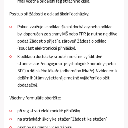
mail včetně přidělení registračního čísla.
Postup při žádosti o odklad školní docházky:
Pokud zvažujete odklad školní docházky nebo odklad
byl doporučen ze strany MŠ nebo PPP, je nutno nejdříve
podat Žádost o přijetí a zároveň Žádost o odklad
(součást elektronické přihlášky).
K odkladu docházky si poté musíme vyřídit dvě
stanoviska: Pedagogicko-psychologické poradny (nebo
SPC)
a
dětského lékaře (odborného lékaře). Vzhledem k
delším lhůtám vyšetření je možné vyjádření doložit
dodatečně.
Všechny formuláře obdržíte:
při registraci elektronické přihlášky
na stránkách školy ke stažení
Žádosti ke stažení
osobně na místě v den zápisu