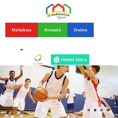
Mařádkova
Krnovská
Družina
INFORMA
K
POVODŇO
SITUAC