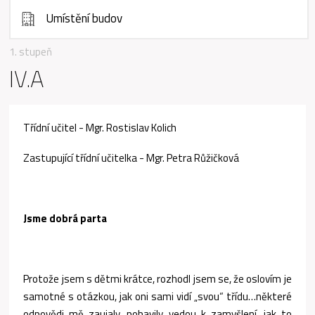
Umístění budov
1. stupeň
IV.A
Třídní učitel - Mgr. Rostislav Kolich
Zastupující třídní učitelka - Mgr. Petra Růžičková
Jsme dobrá parta
Protože jsem s dětmi krátce, rozhodl jsem se, že oslovím je
samotné s otázkou, jak oni sami vidí „svou“ třídu…některé
odpovědi mě zaujaly, pobavily, vedou k zamyšlení, jak to