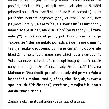
poslání, práci se žáky uchopit, vést tak, aby se školáčci
připravili na další rok, vyšší stupeň, na život samotný…tady
přikládám některé zajímavé glosy čtvrťáčků áčkařů, bez
jazykové úpravy:
„ Naše třída je super a líbí se mi“
nebo
„
naše třída je super, ale kluci zlobí (ne všechny, i já také
někdy!!!) a náš učitel je …,
pak taky
„naše třída je
taková, že 1 den se někdo pohádá a 2 den zase usmíří“
,
též
„je hezky ozdobená, voní a je čistá“
, i
„ dobře ale
hlasitá“
a nakonec
„ naše spolužáci jsou srandovní“
.
Vidíte sami, že malí vidí svět jinou optikou, jinýma očima, ale
nabyl jsem dojmu, že děti jsou rády, že do „naší“ třídy, na
Mařenu
můžou chodit, protože se tady
cítí prima a fajn a
bezpečně a mohou tvořit, bádat, zkoušet, objevovat a
spoustu dalších činností, které se jim zajisté budou v
dalším životě chodit.
Zapsal a okomentoval třídní Rosťa Káá, čtvrtá áá.