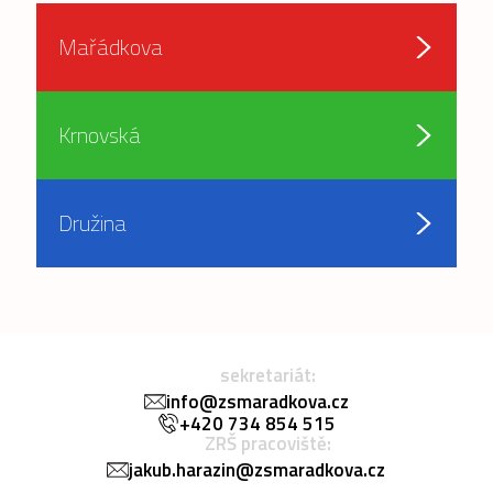
Mařádkova
Krnovská
Družina
sekretariát:
info@zsmaradkova.cz
+420 734 854 515
ZRŠ pracoviště:
jakub.harazin@zsmaradkova.cz