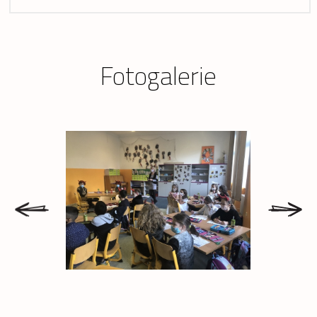
Fotogalerie
prev
next