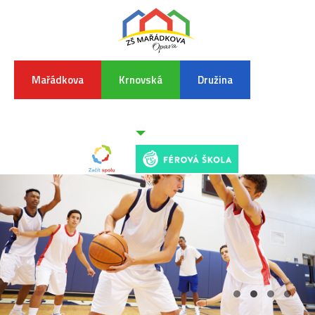
Mařádkova
Krnovská
Družina
INFORMA
K
POVODŇO
SITUAC