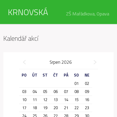
KRNOVSKÁ
ZŠ Mařádkova, Opava
Kalendář akcí
»
Srpen 2026
«
PO
ÚT
ST
ČT
PÁ
SO
NE
01
02
03
04
05
06
07
08
09
10
11
12
13
14
15
16
17
18
19
20
21
22
23
24
25
26
27
28
29
30