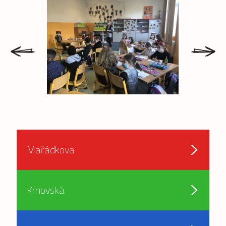
prev
next
Mařádkova
Krnovská