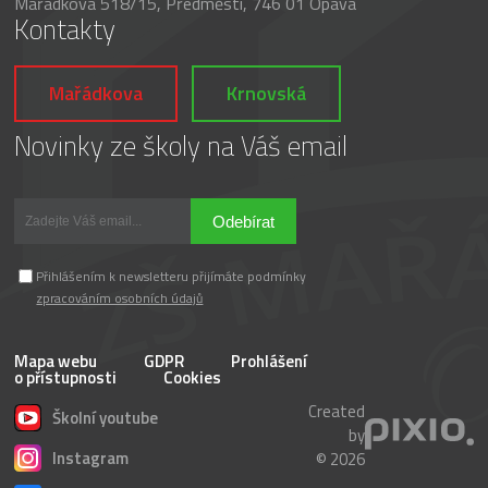
Mařádkova 518/15, Předměstí, 746 01 Opava
Kontakty
Mařádkova
Krnovská
Novinky ze školy na Váš email
Odebírat
Přihlášením k newsletteru přijímáte podmínky
zpracováním osobních údajů
Mapa webu
GDPR
Prohlášení
o přístupnosti
Cookies
Created
Školní youtube
by
Instagram
© 2026