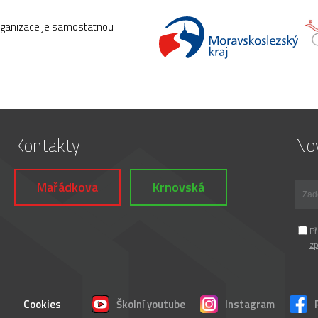
rganizace je samostatnou
Kontakty
Nov
Mařádkova
Krnovská
Př
zp
Cookies
Školní youtube
Instagram