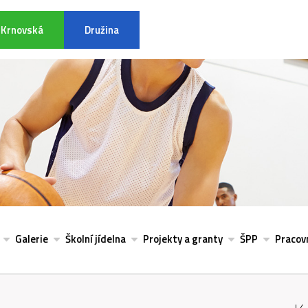
Krnovská
Družina
INFORMACE K POVODŇOVÉ SITU
Galerie
Školní jídelna
Projekty a granty
ŠPP
Pracovn