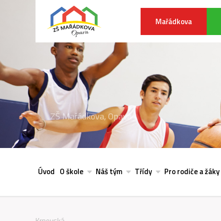
Mařádkova
ZŠ Mařádkova, Opava
Úvod
O škole
Náš tým
Třídy
Pro rodiče a žáky
Krnovská