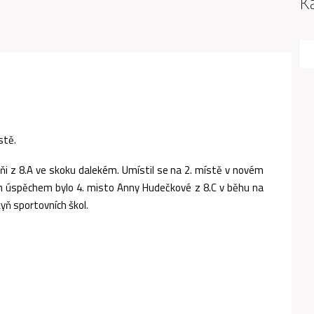
K
stě.
iňi z 8.A ve skoku dalekém. Umístil se na 2. místě v novém
ím úspěchem bylo 4. misto Anny Hudečkové z 8.C v běhu na
yň sportovních škol.