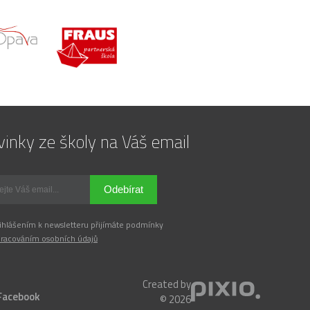
inky ze školy na Váš email
Odebírat
ihlášením k newsletteru přijímáte podmínky
racováním osobních údajů
Created by
Facebook
© 2026