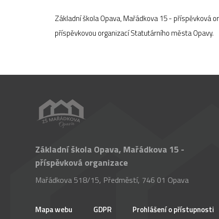
Základní škola Opava, Mařádkova 15 - příspěvková o
příspěvkovou organizací Statutárního města Opavy.
Základní škola Opava, Mařádkova 15 -
příspěvková organizace
Mařádkova 518/15, Předměstí, 746 01 Opava
Mapa webu
GDPR
Prohlášení o přístupnosti