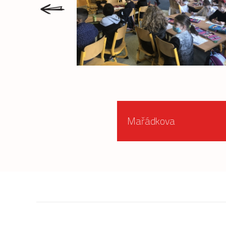
prev
Mařádkova