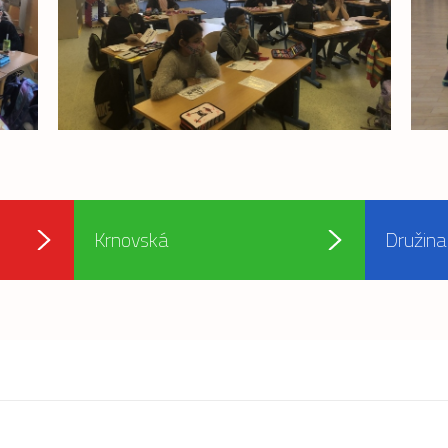
Krnovská
Družina