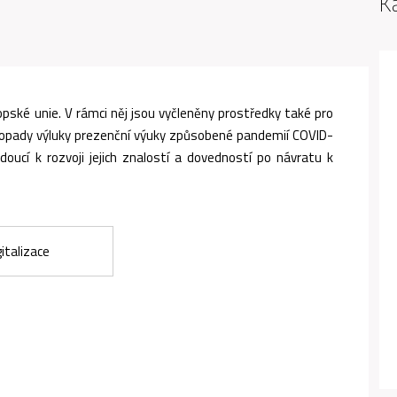
K
opské unie. V rámci něj jsou vyčleněny prostředky také pro
 dopady výluky prezenční výuky způsobené pandemií COVID-
doucí k rozvoji jejich znalostí a dovedností po návratu k
gitalizace