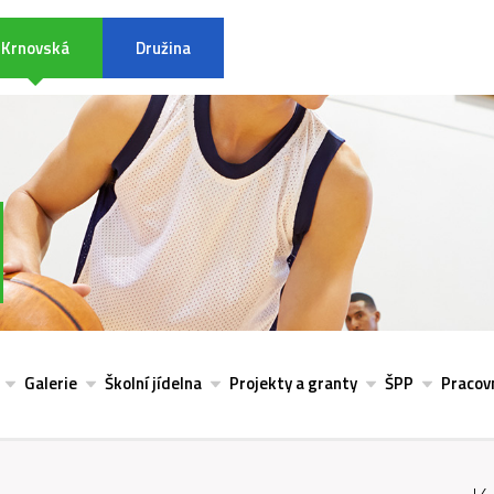
Krnovská
Družina
INFORMACE K POVODŇOVÉ SITU
Galerie
Školní jídelna
Projekty a granty
ŠPP
Pracovn