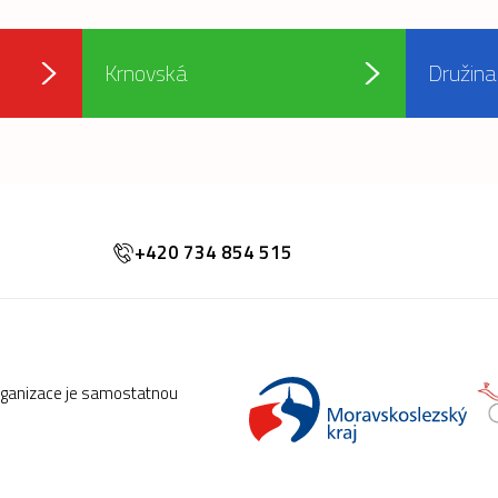
Krnovská
Družina
+420 734 854 515
rganizace je samostatnou