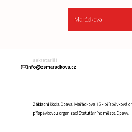
Mařádkova
sekretariát:
info@zsmaradkova.cz
Základní škola Opava, Mařádkova 15 - příspěvková o
příspěvkovou organizací Statutárního města Opavy.