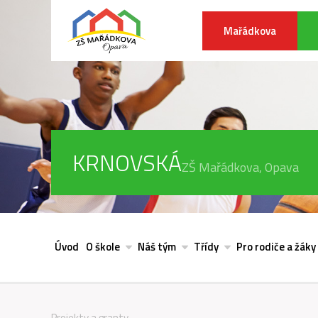
Mařádkova
KRNOVSKÁ
ZŠ Mařádkova, Opava
Úvod
O škole
Náš tým
Třídy
Pro rodiče a žáky
Projekty a granty