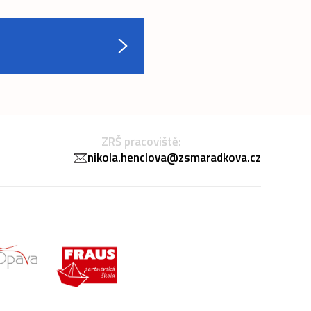
ZRŠ pracoviště:
nikola.henclova@zsmaradkova.cz