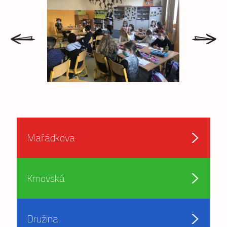
prev
next
Mařádkova
Krnovská
Družina