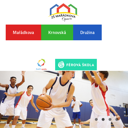
Mařádkova
Krnovská
Družina
INFORMA
K
POVODŇO
SITUAC