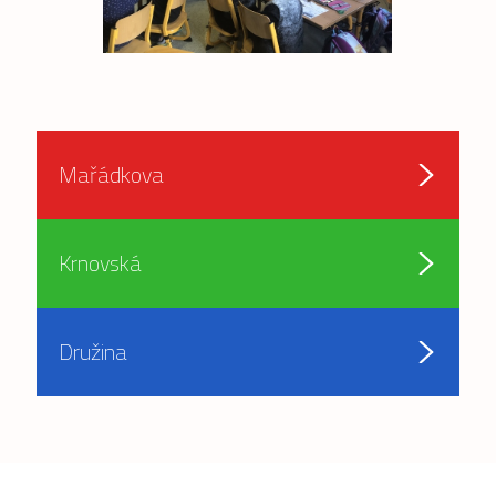
Mařádkova
Krnovská
Družina