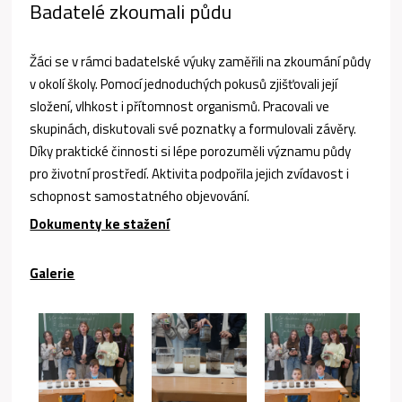
Badatelé zkoumali půdu
Žáci se v rámci badatelské výuky zaměřili na zkoumání půdy
v okolí školy. Pomocí jednoduchých pokusů zjišťovali její
složení, vlhkost i přítomnost organismů. Pracovali ve
skupinách, diskutovali své poznatky a formulovali závěry.
Díky praktické činnosti si lépe porozuměli významu půdy
pro životní prostředí. Aktivita podpořila jejich zvídavost i
schopnost samostatného objevování.
Dokumenty ke stažení
Galerie