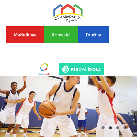
Mařádkova
Krnovská
Družina
INFORMA
K
POVODŇO
SITUAC