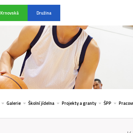
Krnovská
Družina
INFORMACE K POVODŇOVÉ SITU
Galerie
Školní jídelna
Projekty a granty
ŠPP
Pracovn