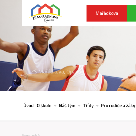
Mařádkova
ZŠ Mařádkova, Opava
Úvod
O škole
Náš tým
Třídy
Pro rodiče a žáky
Krnovská