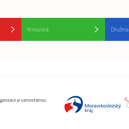
Krnovská
Družina
rganizace je samostatnou