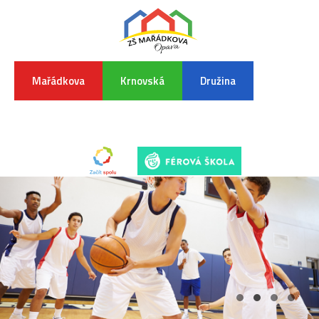
Mařádkova
Krnovská
Družina
INFORMA
K
POVODŇO
SITUAC