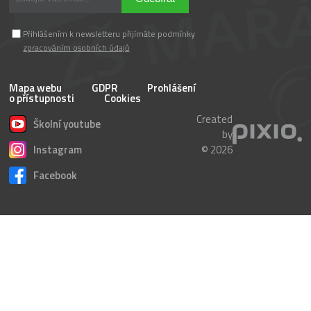
Přihlášením k newsletteru přijímáte podmínky
zpracováním osobních údajů
Mapa webu
GDPR
Prohlášení
o přístupnosti
Cookies
Created
Školní youtube
by
Instagram
© 2026
Facebook