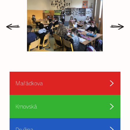
prev
next
Mařádkova
Krnovská
Družina