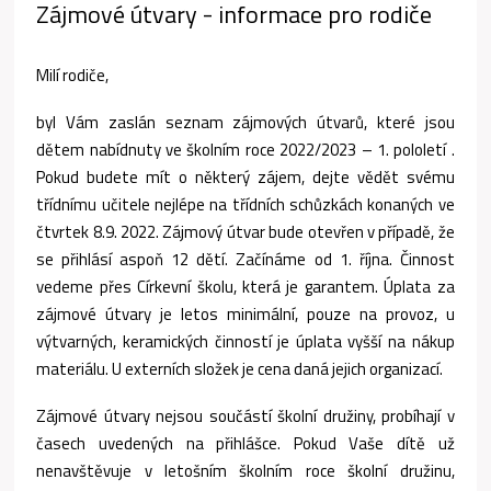
Zájmové útvary - informace pro rodiče
Milí rodiče,
byl Vám zaslán seznam zájmových útvarů, které jsou
dětem nabídnuty ve školním roce 2022/2023 – 1. pololetí .
Pokud budete mít o některý zájem, dejte vědět svému
třídnímu učitele nejlépe na třídních schůzkách konaných ve
čtvrtek 8.9. 2022. Zájmový útvar bude otevřen v případě, že
se přihlásí aspoň 12 dětí. Začínáme od 1. října. Činnost
vedeme přes Církevní školu, která je garantem. Úplata za
zájmové útvary je letos minimální, pouze na provoz, u
výtvarných, keramických činností je úplata vyšší na nákup
materiálu. U externích složek je cena daná jejich organizací.
Zájmové útvary nejsou součástí školní družiny, probíhají v
časech uvedených na přihlášce. Pokud Vaše dítě už
nenavštěvuje v letošním školním roce školní družinu,