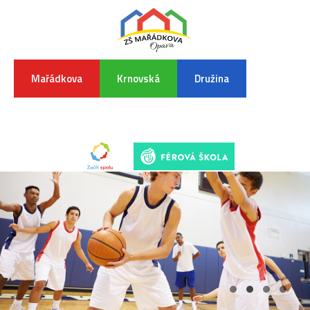
Mařádkova
Krnovská
Družina
INFORMA
K
POVODŇO
SITUAC