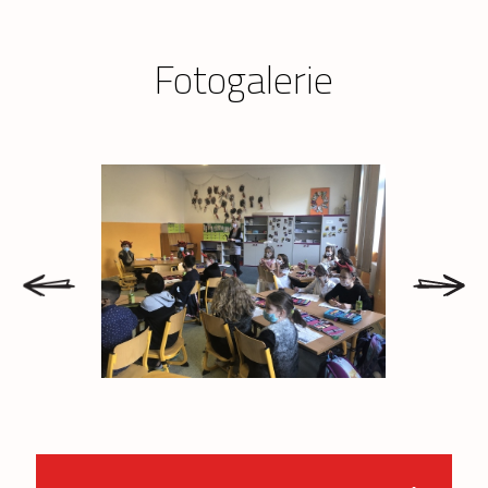
Fotogalerie
prev
next