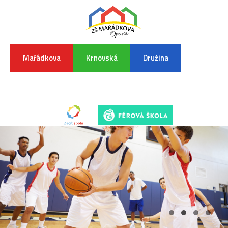
Mařádkova
Krnovská
Družina
INFORMA
K
POVODŇO
SITUAC