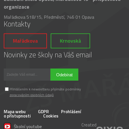
organizace
Mařádkova 518/15, Předměstí, 746 01 Opava
Kontakty
Mařádkova
Krnovská
Novinky ze školy na Váš email
Odebírat
Přihlášením k newsletteru přijímáte podmínky
zpracováním osobních údajů
Mapa webu
GDPR
Prohlášení
o přístupnosti
Cookies
Created
Školní youtube