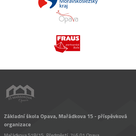
Základní škola Opava, Mařádkova 15 - příspěvková
organizace
Mařádkova 518/15, Předměstí, 746 01 Opava