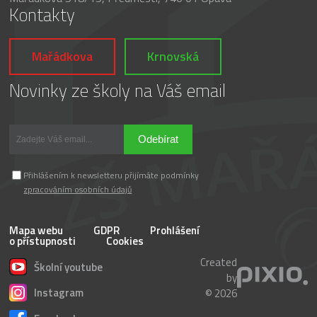
Kontakty
Mařádkova
Krnovská
Novinky ze školy na Váš email
Odebírat
Přihlášením k newsletteru přijímáte podmínky
zpracováním osobních údajů
Mapa webu
GDPR
Prohlášení
o přístupnosti
Cookies
Created
Školní youtube
by
Instagram
© 2026