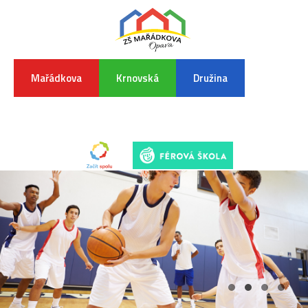
Mařádkova
Krnovská
Družina
INFORMA
K
POVODŇO
SITUAC