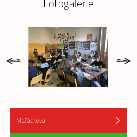
Fotogalerie
prev
next
Mařádkova