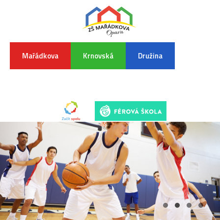
Mařádkova
Krnovská
Družina
INFORMA
K
POVODŇO
SITUAC