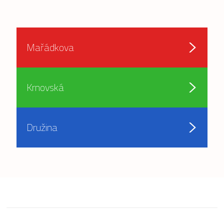
Mařádkova
Krnovská
Družina