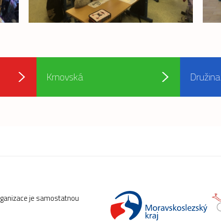
Krnovská
Družina
rganizace je samostatnou