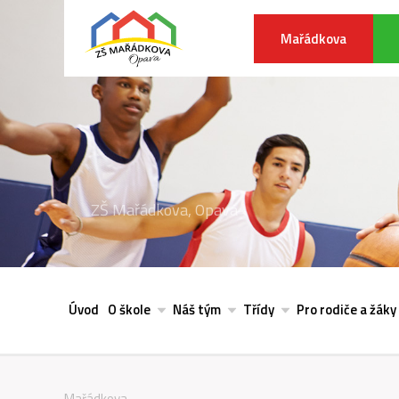
Mařádkova
ZŠ Mařádkova, Opava
Úvod
O škole
Náš tým
Třídy
Pro rodiče a žáky
Mařádkova