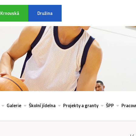
Krnovská
Družina
INFORMACE K POVODŇOVÉ SITU
Galerie
Školní jídelna
Projekty a granty
ŠPP
Pracovn