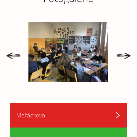
prev
next
Mařádkova