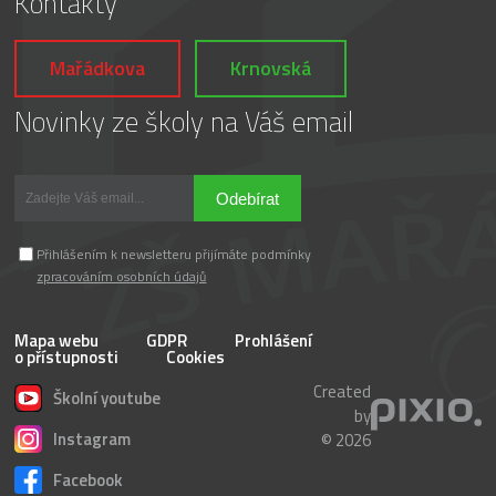
Kontakty
Mařádkova
Krnovská
Novinky ze školy na Váš email
Odebírat
Přihlášením k newsletteru přijímáte podmínky
zpracováním osobních údajů
Mapa webu
GDPR
Prohlášení
o přístupnosti
Cookies
Created
Školní youtube
by
Instagram
© 2026
Facebook