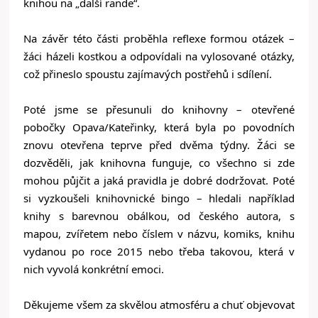
knihou na „další rande“.
Na závěr této části proběhla reflexe formou otázek –
žáci házeli kostkou a odpovídali na vylosované otázky,
což přineslo spoustu zajímavých postřehů i sdílení.
Poté jsme se přesunuli do knihovny – otevřené
pobočky Opava/Kateřinky, která byla po povodních
znovu otevřena teprve před dvěma týdny. Žáci se
dozvěděli, jak knihovna funguje, co všechno si zde
mohou půjčit a jaká pravidla je dobré dodržovat. Poté
si vyzkoušeli knihovnické bingo – hledali například
knihy s barevnou obálkou, od českého autora, s
mapou, zvířetem nebo číslem v názvu, komiks, knihu
vydanou po roce 2015 nebo třeba takovou, která v
nich vyvolá konkrétní emoci.
Děkujeme všem za skvělou atmosféru a chuť objevovat