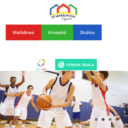
Mařádkova
Krnovská
Družina
INFORMA
K
POVODŇO
SITUAC