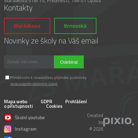
Mařádkova 518/15, Předměstí, 746 01 Opava
Kontakty
Mařádkova
Krnovská
Novinky ze školy na Váš email
Odebírat
Přihlášením k newsletteru přijímáte podmínky
zpracováním osobních údajů
Mapa webu
GDPR
Prohlášení
o přístupnosti
Cookies
Created
Školní youtube
by
Instagram
© 2026