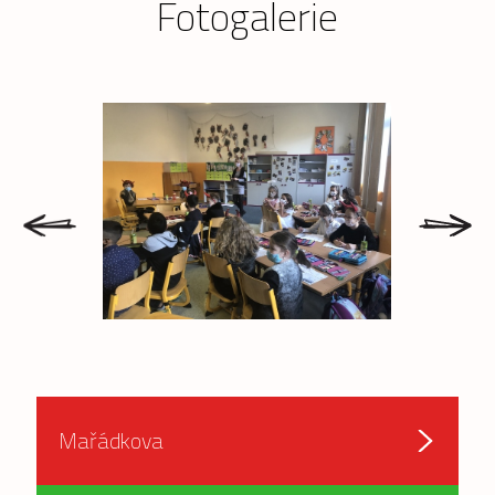
Fotogalerie
prev
next
Mařádkova