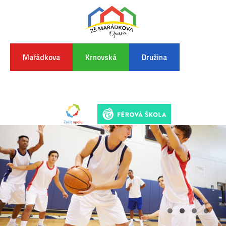
Mařádkova
Krnovská
Družina
INFORMA
K
POVODŇO
SITUAC