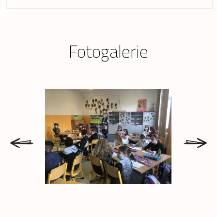
Fotogalerie
prev
next