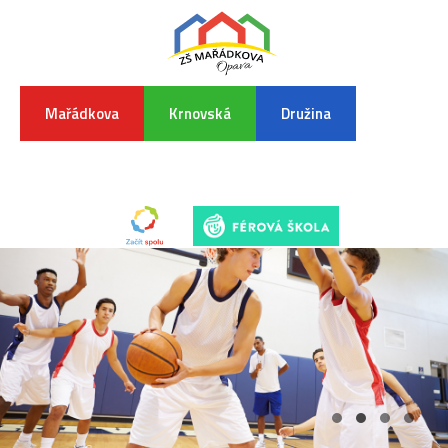
Mařádkova
Krnovská
Družina
INFORMA
K
POVODŇO
SITUAC