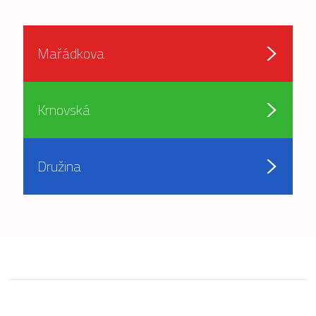
Mařádkova
Krnovská
Družina