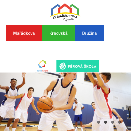
Mařádkova
Krnovská
Družina
INFORMA
K
POVODŇO
SITUAC