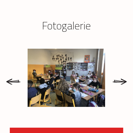
Fotogalerie
prev
next