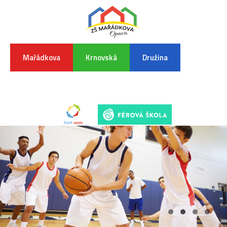
Mařádkova
Krnovská
Družina
INFORMA
K
POVODŇO
SITUAC