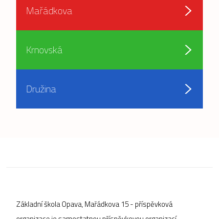
Mařádkova
Krnovská
Družina
Základní škola Opava, Mařádkova 15 - příspěvková
organizace je samostatnou příspěvkovou organizací