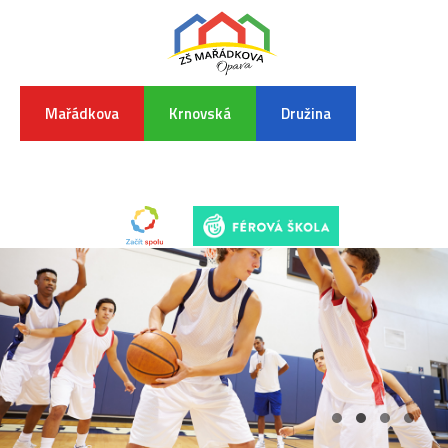
Mařádkova
Krnovská
Družina
INFORMA
K
POVODŇO
SITUAC