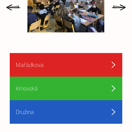
prev
next
Mařádkova
Krnovská
Družina