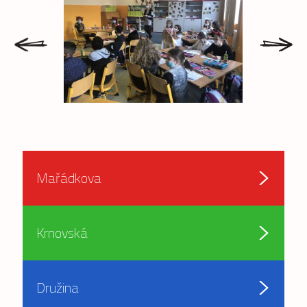
prev
next
Mařádkova
Krnovská
Družina