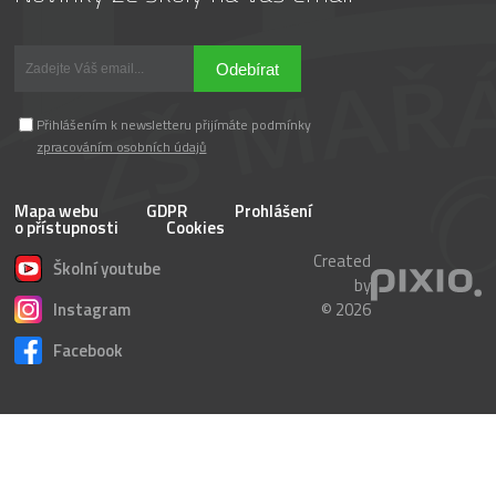
Odebírat
Přihlášením k newsletteru přijímáte podmínky
zpracováním osobních údajů
Mapa webu
GDPR
Prohlášení
o přístupnosti
Cookies
Created
Školní youtube
by
Instagram
© 2026
Facebook