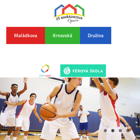
Mařádkova
Krnovská
Družina
INFORMA
K
POVODŇO
SITUAC