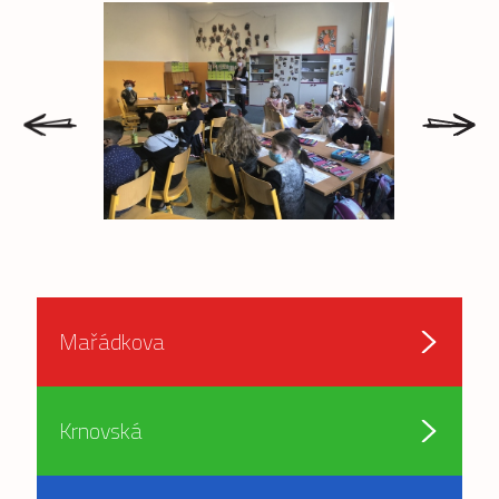
prev
next
Mařádkova
Krnovská