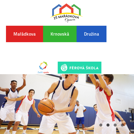
Mařádkova
Krnovská
Družina
INFORMA
K
POVODŇO
SITUAC