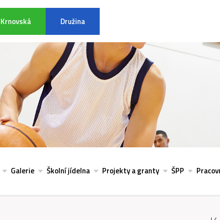
Krnovská
Družina
INFORMACE K POVODŇOVÉ SITU
Galerie
Školní jídelna
Projekty a granty
ŠPP
Pracovn