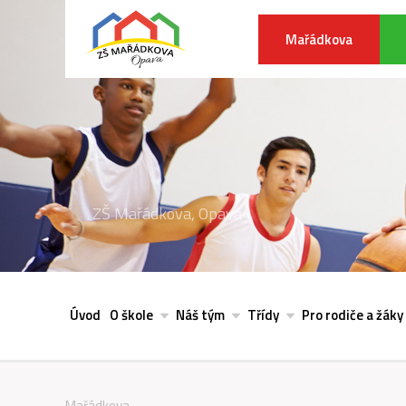
Mařádkova
ZŠ Mařádkova, Opava
Úvod
O škole
Náš tým
Třídy
Pro rodiče a žáky
Mařádkova