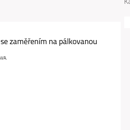
K
y se zaměřením na pálkovanou
AVA.