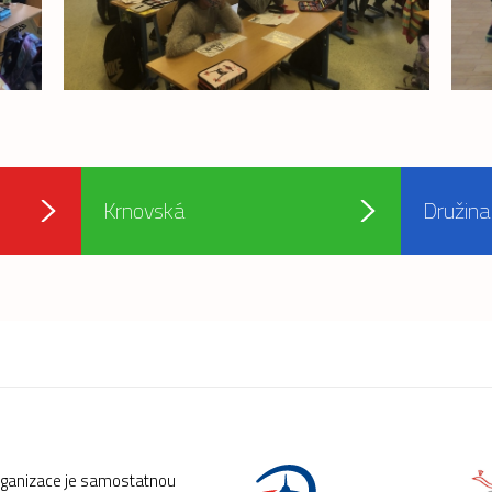
Krnovská
Družina
rganizace je samostatnou