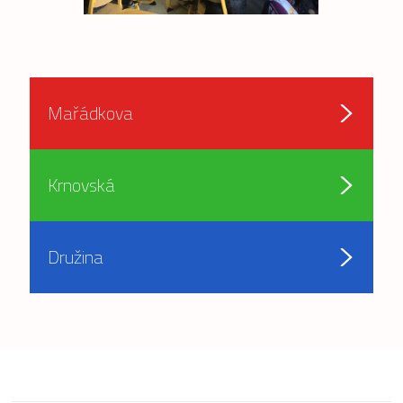
Mařádkova
Krnovská
Družina