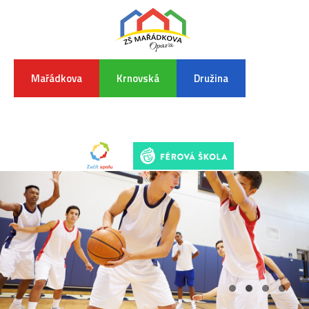
Mařádkova
Krnovská
Družina
INFORMA
K
POVODŇO
SITUAC