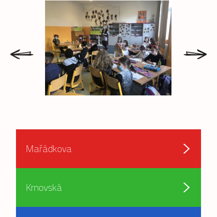
prev
next
Mařádkova
Krnovská