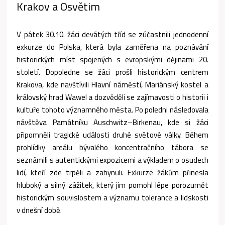
Krakov a Osvětim
V pátek 30.10. žáci devátých tříd se zúčastnili jednodenní
exkurze do Polska, která byla zaměřena na poznávání
historických míst spojených s evropskými dějinami 20.
století. Dopoledne se žáci prošli historickým centrem
Krakova, kde navštívili Hlavní náměstí, Mariánský kostel a
královský hrad Wawel a dozvěděli se zajímavosti o historii i
kultuře tohoto významného města. Po poledni následovala
návštěva Památníku Auschwitz–Birkenau, kde si žáci
připomněli tragické události druhé světové války. Během
prohlídky areálu bývalého koncentračního tábora se
seznámili s autentickými expozicemi a výkladem o osudech
lidí, kteří zde trpěli a zahynuli. Exkurze žákům přinesla
hluboký a silný zážitek, který jim pomohl lépe porozumět
historickým souvislostem a významu tolerance a lidskosti
v dnešní době.