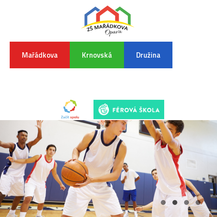
Mařádkova
Krnovská
Družina
INFORMA
K
POVODŇO
SITUAC