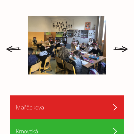
prev
next
Mařádkova
Krnovská